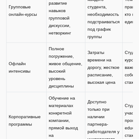
развитие
Групповые
студента,
практи
навыков
онлайн-курсы
необходимость
кто ищ
групповой
подстраиваться
едино
дискуссии,
под график
нетворкинг
группы
Полное
Затраты
Студе
погружение,
времени на
курсов
Офлайн
живое общение,
дорогу, жесткое
важны
интенсивы
высокий
расписание,
собес
уровень
высокая цена
стажир
дисциплины
Обучение на
Доступно
материалах
Студен
только при
конкретной
участ
Корпоративные
наличии
компании,
програ
программы
партнера-
прямой выход
educat
работодателя у
на
стажир