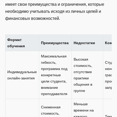
имеет свои преимущества и ограничения, которые
необходимо учитывать исходя из личных целей и
финансовых возможностей.
Формат
Преимущества
Недостатки
Кому 
обучения
Максимальная
Высокая
гибкость,
Студен
стоимость,
программа под
ненор
Индивидуальные
отсутствие
конкретные
график
онлайн-занятия
практики
цели студента,
профе
общения в
внимание
запро
группе
преподавателя
Меньше
Сниженная
времени на
стоимость,
каждого
Тем, к