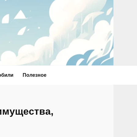
обили
Полезное
еимущества,