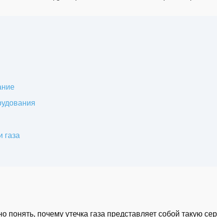
ание
рудования
 газа
о понять, почему утечка газа представляет собой такую сер