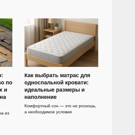
ю:
Как выбрать матрас для
во по
односпальной кровати:
х и
идеальные размеры и
на
наполнение
Комфортный сон — это не роскошь,
а необходимое условие
а из