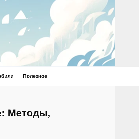
обили
Полезное
: Методы,