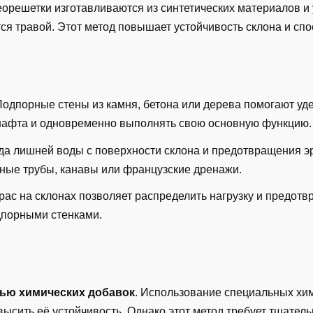
Георешетки изготавливаются из синтетических материалов и
ся травой. Этот метод повышает устойчивость склона и спо
Подпорные стены из камня, бетона или дерева помогают уде
афта и одновременно выполнять свою основную функцию.
ода лишней воды с поверхности склона и предотвращения 
жные трубы, канавы или французские дренажи.
рас на склонах позволяет распределить нагрузку и предотв
дпорными стенками.
ью химических добавок
. Использование специальных хи
ысить её устойчивость. Однако этот метод требует тщател