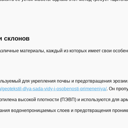
и склонов
азличные материалы, каждый из которых имеет свои особен
ользуемый для укрепления почвы и предотвращения эрозии,
ru/geotekstil-dlya-sada-vidy-i-osobenosti-primeneniya/
. Он проп
иэтилена высокой плотности (ПЭВП) и используются для арм
дания водонепроницаемых слоев и предотвращения проникн