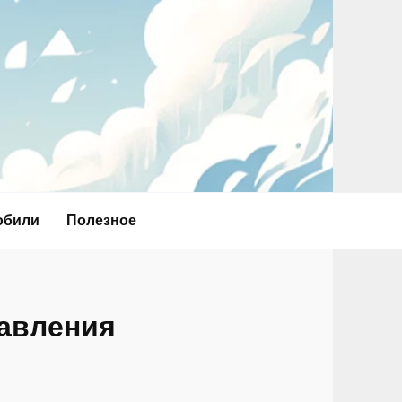
обили
Полезное
равления