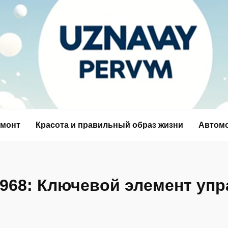
емонт
Красота и правильный образ жизни
Автом
968: Ключевой элемент уп