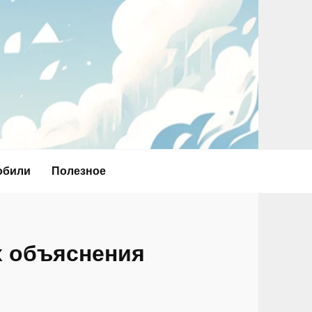
обили
Полезное
х объяснения