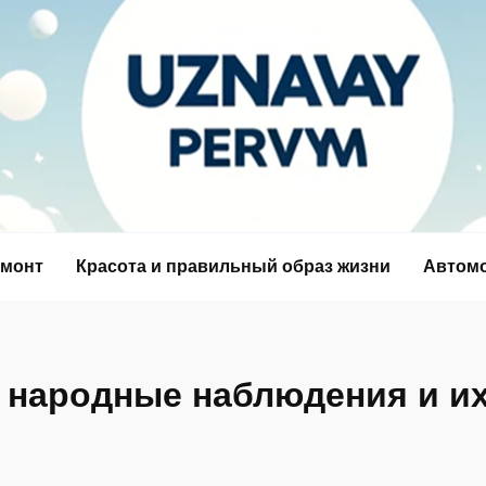
емонт
Красота и правильный образ жизни
Автом
: народные наблюдения и и