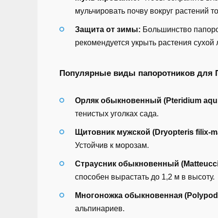
мульчировать почву вокруг растений т
Защита от зимы:
Большинство папорот
рекомендуется укрыть растения сухой
Популярные виды папоротников для 
Орляк обыкновенный (Pteridium aqui
тенистых уголках сада.
Щитовник мужской (Dryopteris filix-m
Устойчив к морозам.
Страусник обыкновенный (Matteuccia 
способен вырастать до 1,2 м в высоту.
Многоножка обыкновенная (Polypodi
альпинариев.