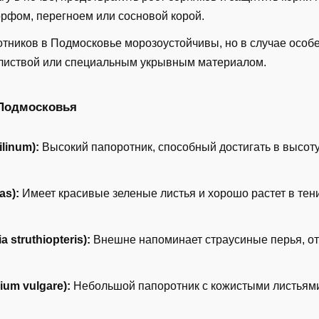
орфом, перегноем или сосновой корой.
ников в Подмосковье морозоустойчивы, но в случае особе
 листвой или специальным укрывным материалом.
Подмосковья
linum):
Высокий папоротник, способный достигать в высоту
as):
Имеет красивые зеленые листья и хорошо растет в тен
struthiopteris):
Внешне напоминает страусиные перья, от
um vulgare):
Небольшой папоротник с кожистыми листьями,