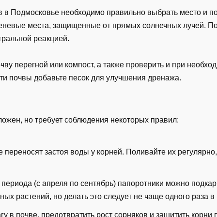
в Подмосковье необходимо правильно выбрать место и по
еневые места, защищенные от прямых солнечных лучей. По
тральной реакцией.
чву перегной или компост, а также проверить и при необхо
ти почвы добавьте песок для улучшения дренажа.
ложен, но требует соблюдения некоторых правил:
е переносят застоя воды у корней. Поливайте их регулярно
 периода (с апреля по сентябрь) папоротники можно под
ых растений, но делать это следует не чаще одного раза в
у в почве, предотвратить рост сорняков и защитить корни