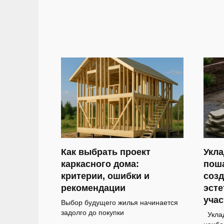
Как выбрать проект
Укла
каркасного дома:
поша
критерии, ошибки и
соз
рекомендации
эсте
учас
Выбор будущего жилья начинается
задолго до покупки
Уклад