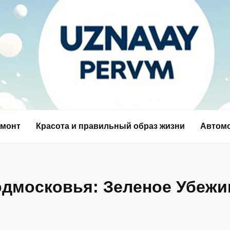
емонт
Красота и правильный образ жизни
Автом
одмосковья: Зеленое Убежи