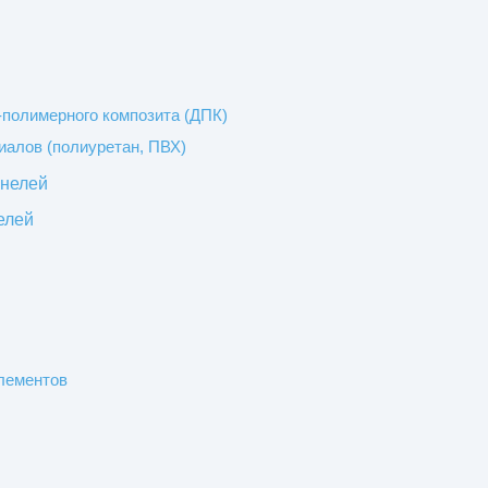
-полимерного композита (ДПК)
иалов (полиуретан, ПВХ)
анелей
елей
лементов