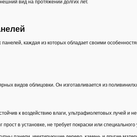
внешний вид на протяжении долгих лет.
анелей
 панелей, каждая из которых обладает своими особенност
ярных видов облицовки. Он изготавливается из поливинилх
стойчив к воздействию влаги, ультрафиолетовых лучей и н
 прост в установке, не требует покраски или специального 
ступны панели, имитирующие дерево, камень и другие мате