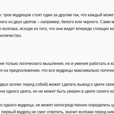
: трое мудрецов стоят один за другим так, что каждый может
ого из двух цветов – например, белого или черного. Сами м
о колпака, исходя из того, что они видят впереди стоящих ко
количество.
 не только логического мышления, но и умения работать в
я на предположении, что все мудрецы максимально логичны
вух коллег перед собой) может сделать вывод о цвете свое
ни одного цвета, он не может быть уверен в цвете своего к
о одного мудреца, не может непосредственно определить цв
и первый мудрец не смог ответить, значит колпаки перед ни