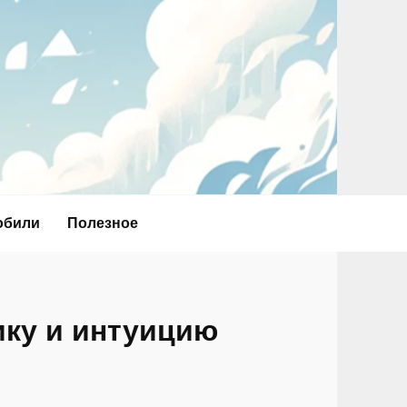
обили
Полезное
ику и интуицию