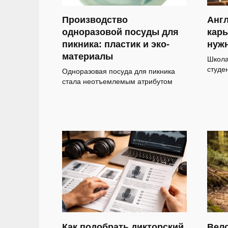
Производство
Англ
одноразовой посуды для
карь
пикника: пластик и эко-
нуж
материалы
Школа
студе
Одноразовая посуда для пикника
стала неотъемлемым атрибутом
Как подобрать дикторский
Вело