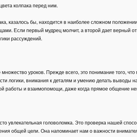
 цвета колпака перед ним.
ака, казалось бы, находится в наиболее сложном положени
ми. Если первый мудрец молчит, а второй дает верный отв
огики рассуждений.
бе множество уроков. Прежде всего, это понимание того, чт
ости логики, внимания к деталям и умению делать выводы 
ной работы и взаимопомощи, даже когда прямое общение н
росто увлекательная головоломка. Это проверка нашей спос
ения общей цели. Она напоминает нам о важности внимател