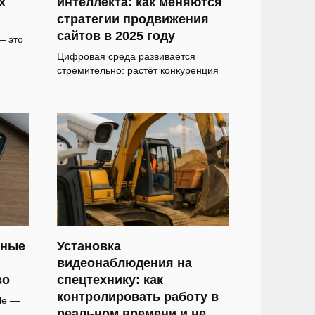
х
интеллекта: как меняются
стратегии продвижения
сайтов в 2025 году
— это
Цифровая среда развивается
стремительно: растёт конкуренция
мные
Установка
видеонаблюдения на
во
спецтехнику: как
контролировать работу в
le —
реальном времени и не