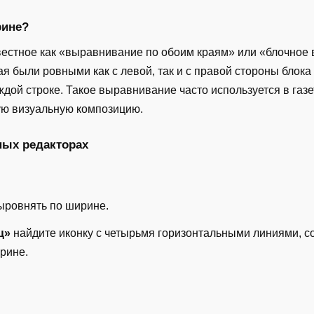
рине?
естное как «выравнивание по обоим краям» или «блочное в
я были ровными как с левой, так и с правой стороны блока т
ой строке. Такое выравнивание часто используется в газета
ую визуальную композицию.
ных редакторах
выровнять по ширине.
ц»
найдите иконку с четырьмя горизонтальными линиями, со
рине.