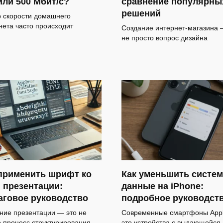
или 500 Мбит/с?
сравнение популярны
решений
 скорости домашнего
нета часто происходит
Создание интернет-магазина 
не просто вопрос дизайна
применить шрифт ко
Как уменьшить систе
 презентации:
данные на iPhone:
аговое руководство
подробное руководст
ние презентации — это не
Современные смартфоны App
о процесс структурирования
это устройства с выдающейся