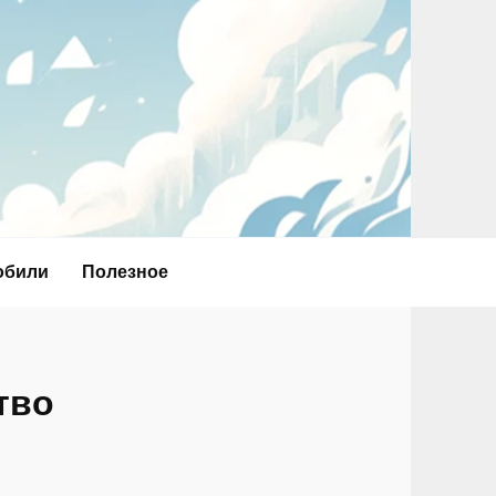
обили
Полезное
тво