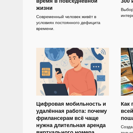
время в повседневной
300 
жизни
Выбор
интер
Современный человек живёт в
условиях постоянного дефицита
времени.
Цифровая мобильность и
Как 
удалённая работа: почему
всей
фрилансерам всё чаще
пош
нужна длительная аренда
Созда
виртуального номера
тольк