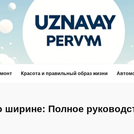
емонт
Красота и правильный образ жизни
Автом
по ширине: Полное руководс