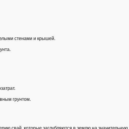
елыми стенами и крышей.
унта.
затрат.
овным грунтом.
ию свай, которые заглубляются в землю на значительную г