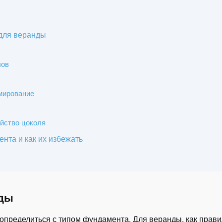
для веранды
лов
рмирование
ойство цоколя
нта и как их избежать
нды
определиться с типом фундамента. Для веранды, как прави