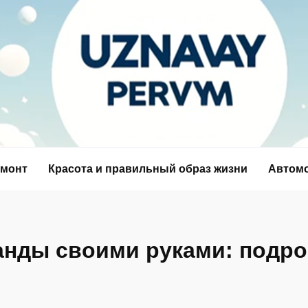
емонт
Красота и правильный образ жизни
Автом
анды своими руками: подро