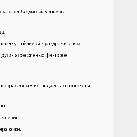
живать необходимый уровень
да.
более устойчивой к раздражителям.
других агрессивных факторов.
пространенным ингредиентам относятся:
аги.
ажнение.
ера кожи.