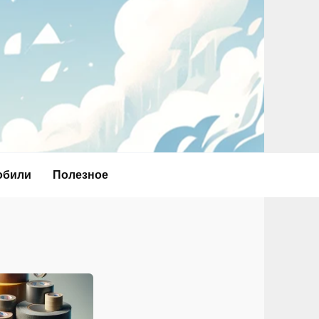
обили
Полезное