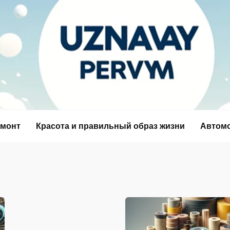
емонт
Красота и правильный образ жизни
Автом