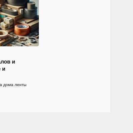
лов и
 и
ва дома ленты